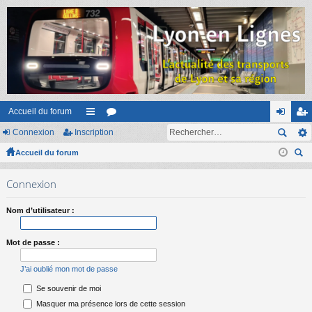
Accueil du forum
Connexion
Inscription
ac
or
on
ns
Accueil du forum
co
u
ne
cri
ec
ur
m
xi
pti
Connexion
her
ci
s
on
on
ch
Nom d’utilisateur :
er
s
Mot de passe :
J’ai oublié mon mot de passe
Se souvenir de moi
Masquer ma présence lors de cette session