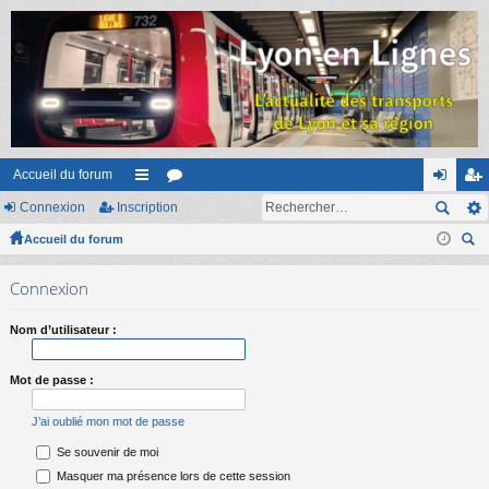
Accueil du forum
Connexion
Inscription
ac
or
on
ns
Accueil du forum
co
u
ne
cri
ec
ur
m
xi
pti
Connexion
her
ci
s
on
on
ch
Nom d’utilisateur :
er
s
Mot de passe :
J’ai oublié mon mot de passe
Se souvenir de moi
Masquer ma présence lors de cette session