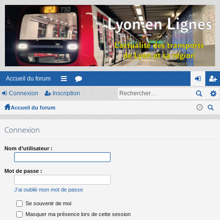
Accueil du forum
Connexion
Inscription
ac
or
on
ns
Accueil du forum
co
u
ne
cri
ec
ur
m
xi
pti
Connexion
her
ci
s
on
on
ch
Nom d’utilisateur :
er
s
Mot de passe :
J’ai oublié mon mot de passe
Se souvenir de moi
Masquer ma présence lors de cette session