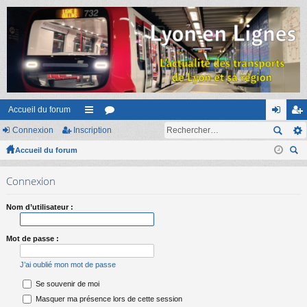
Accueil du forum
Connexion
Inscription
ac
or
on
ns
Accueil du forum
co
u
ne
cri
ec
ur
m
xi
pti
Connexion
her
ci
s
on
on
ch
Nom d’utilisateur :
er
s
Mot de passe :
J’ai oublié mon mot de passe
Se souvenir de moi
Masquer ma présence lors de cette session