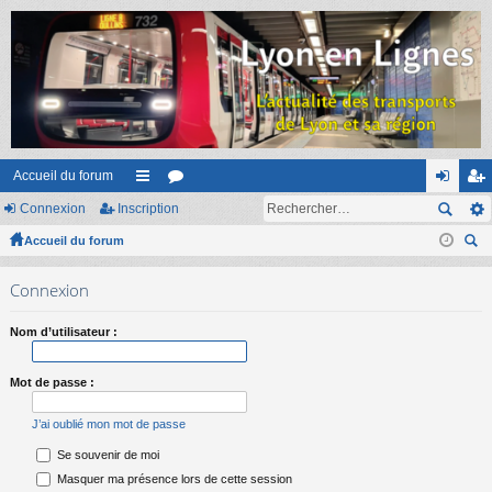
Accueil du forum
Connexion
Inscription
ac
or
on
ns
Accueil du forum
co
u
ne
cri
ec
ur
m
xi
pti
Connexion
her
ci
s
on
on
ch
Nom d’utilisateur :
er
s
Mot de passe :
J’ai oublié mon mot de passe
Se souvenir de moi
Masquer ma présence lors de cette session