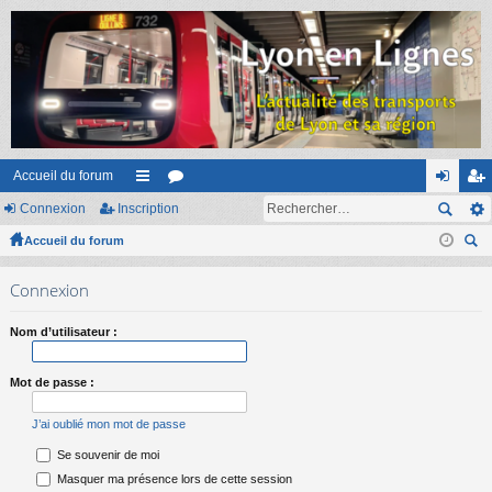
Accueil du forum
Connexion
Inscription
ac
or
on
ns
Accueil du forum
co
u
ne
cri
ec
ur
m
xi
pti
Connexion
her
ci
s
on
on
ch
Nom d’utilisateur :
er
s
Mot de passe :
J’ai oublié mon mot de passe
Se souvenir de moi
Masquer ma présence lors de cette session