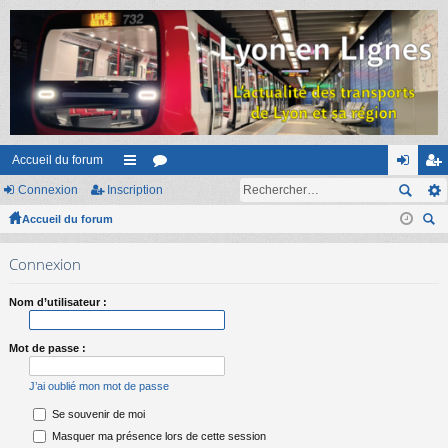
Accueil du forum
Connexion
Inscription
ac
or
on
ns
Accueil du forum
co
u
ne
cri
ec
ur
m
xi
pti
Connexion
her
ci
s
on
on
ch
Nom d’utilisateur :
er
s
Mot de passe :
J’ai oublié mon mot de passe
Se souvenir de moi
Masquer ma présence lors de cette session