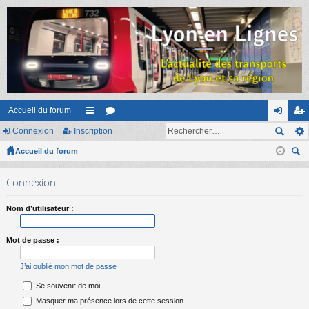
Accueil du forum
Connexion
Inscription
ac
or
on
ns
Accueil du forum
co
u
ne
cri
ec
ur
m
xi
pti
Connexion
her
ci
s
on
on
ch
Nom d’utilisateur :
er
s
Mot de passe :
J’ai oublié mon mot de passe
Se souvenir de moi
Masquer ma présence lors de cette session