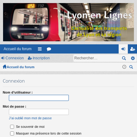
Accueil du forum
Connexion
Inscription
ac
or
on
ns
Accueil du forum
co
u
ne
cri
ec
ur
m
xi
pti
Connexion
her
ci
s
on
on
ch
Nom d’utilisateur :
er
s
Mot de passe :
J’ai oublié mon mot de passe
Se souvenir de moi
Masquer ma présence lors de cette session