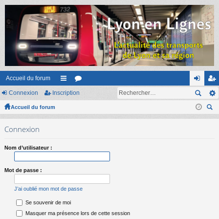
Accueil du forum
Connexion
Inscription
ac
or
on
ns
Accueil du forum
co
u
ne
cri
ec
ur
m
xi
pti
Connexion
her
ci
s
on
on
ch
Nom d’utilisateur :
er
s
Mot de passe :
J’ai oublié mon mot de passe
Se souvenir de moi
Masquer ma présence lors de cette session