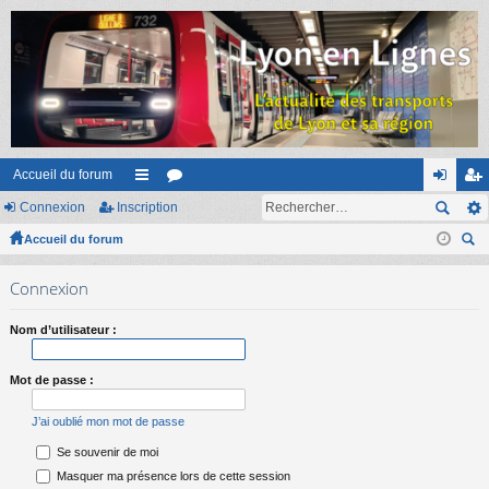
Accueil du forum
Connexion
Inscription
ac
or
on
ns
Accueil du forum
co
u
ne
cri
ec
ur
m
xi
pti
Connexion
her
ci
s
on
on
ch
Nom d’utilisateur :
er
s
Mot de passe :
J’ai oublié mon mot de passe
Se souvenir de moi
Masquer ma présence lors de cette session