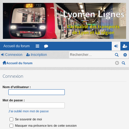
Accueil du forum
Connexion
Inscription
ac
or
on
ns
Accueil du forum
co
u
ne
cri
ec
ur
m
xi
pti
Connexion
her
ci
s
on
on
ch
Nom d’utilisateur :
er
s
Mot de passe :
J’ai oublié mon mot de passe
Se souvenir de moi
Masquer ma présence lors de cette session