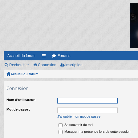
Accueil du forum
Forums
Rechercher
Connexion
ac
Inscription
Accueil du forum
co
ur
Connexion
ci
Nom d’utilisateur :
s
Mot de passe :
J’ai oublié mon mot de passe
Se souvenir de moi
Masquer ma présence lors de cette session