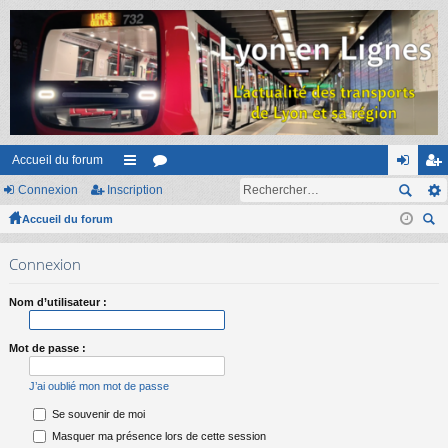
Accueil du forum
Connexion
Inscription
ac
or
on
ns
Accueil du forum
co
u
ne
cri
ec
ur
m
xi
pti
Connexion
her
ci
s
on
on
ch
Nom d’utilisateur :
er
s
Mot de passe :
J’ai oublié mon mot de passe
Se souvenir de moi
Masquer ma présence lors de cette session