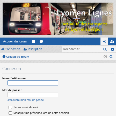
Accueil du forum
Connexion
Inscription
ac
or
on
ns
Accueil du forum
co
u
ne
cri
ec
ur
m
xi
pti
Connexion
her
ci
s
on
on
ch
Nom d’utilisateur :
er
s
Mot de passe :
J’ai oublié mon mot de passe
Se souvenir de moi
Masquer ma présence lors de cette session