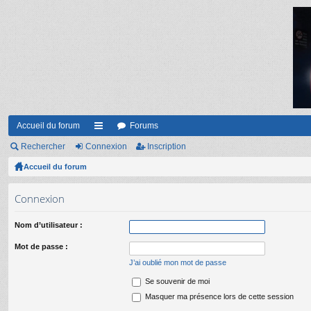
Accueil du forum
Forums
Rechercher
Connexion
ac
Inscription
Accueil du forum
co
ur
Connexion
ci
Nom d’utilisateur :
s
Mot de passe :
J’ai oublié mon mot de passe
Se souvenir de moi
Masquer ma présence lors de cette session