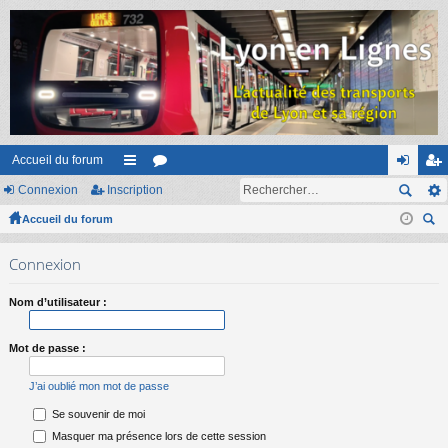
Accueil du forum
Connexion
Inscription
ac
or
on
ns
Accueil du forum
co
u
ne
cri
ec
ur
m
xi
pti
Connexion
her
ci
s
on
on
ch
Nom d’utilisateur :
er
s
Mot de passe :
J’ai oublié mon mot de passe
Se souvenir de moi
Masquer ma présence lors de cette session