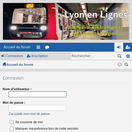
Accueil du forum
Connexion
Inscription
ac
or
on
ns
Accueil du forum
co
u
ne
cri
ec
ur
m
xi
pti
Connexion
her
ci
s
on
on
ch
Nom d’utilisateur :
er
s
Mot de passe :
J’ai oublié mon mot de passe
Se souvenir de moi
Masquer ma présence lors de cette session