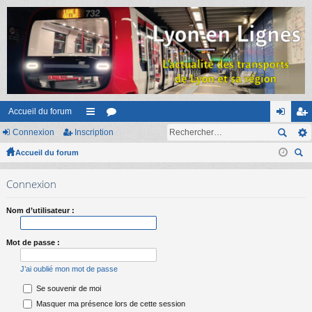
Accueil du forum
Connexion
Inscription
ac
or
on
ns
Accueil du forum
co
u
ne
cri
ec
ur
m
xi
pti
Connexion
her
ci
s
on
on
ch
Nom d’utilisateur :
er
s
Mot de passe :
J’ai oublié mon mot de passe
Se souvenir de moi
Masquer ma présence lors de cette session