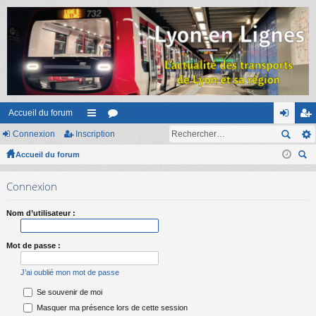
Accueil du forum
Connexion
Inscription
ac
or
on
ns
Accueil du forum
co
u
ne
cri
ec
ur
m
xi
pti
Connexion
her
ci
s
on
on
ch
Nom d’utilisateur :
er
s
Mot de passe :
J’ai oublié mon mot de passe
Se souvenir de moi
Masquer ma présence lors de cette session