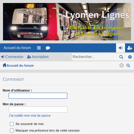
Accueil du forum
Connexion
Inscription
ac
or
on
ns
Accueil du forum
co
u
ne
cri
ec
ur
m
xi
pti
Connexion
her
ci
s
on
on
ch
Nom d’utilisateur :
er
s
Mot de passe :
J’ai oublié mon mot de passe
Se souvenir de moi
Masquer ma présence lors de cette session