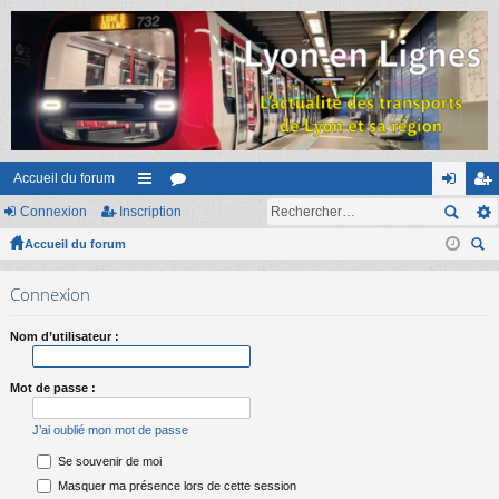
Accueil du forum
Connexion
Inscription
ac
or
on
ns
Accueil du forum
co
u
ne
cri
ec
ur
m
xi
pti
Connexion
her
ci
s
on
on
ch
Nom d’utilisateur :
er
s
Mot de passe :
J’ai oublié mon mot de passe
Se souvenir de moi
Masquer ma présence lors de cette session