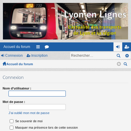
Accueil du forum
Connexion
Inscription
ac
or
on
ns
Accueil du forum
co
u
ne
cri
ec
ur
m
xi
pti
Connexion
her
ci
s
on
on
ch
Nom d’utilisateur :
er
s
Mot de passe :
J’ai oublié mon mot de passe
Se souvenir de moi
Masquer ma présence lors de cette session