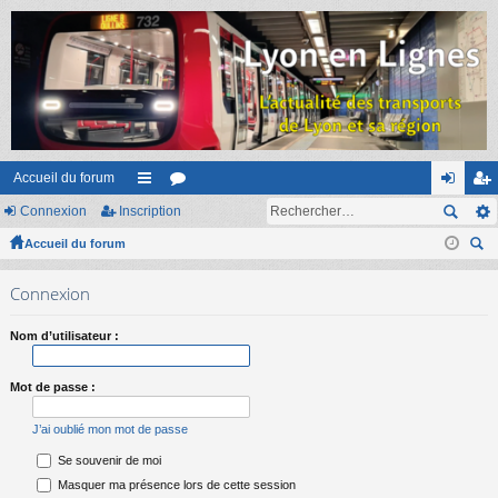
Accueil du forum
Connexion
Inscription
ac
or
on
ns
Accueil du forum
co
u
ne
cri
ec
ur
m
xi
pti
Connexion
her
ci
s
on
on
ch
Nom d’utilisateur :
er
s
Mot de passe :
J’ai oublié mon mot de passe
Se souvenir de moi
Masquer ma présence lors de cette session