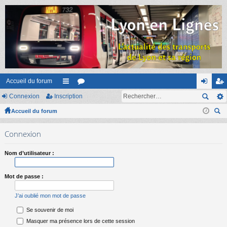
Accueil du forum
Connexion
Inscription
ac
or
on
ns
Accueil du forum
co
u
ne
cri
ec
ur
m
xi
pti
Connexion
her
ci
s
on
on
ch
Nom d’utilisateur :
er
s
Mot de passe :
J’ai oublié mon mot de passe
Se souvenir de moi
Masquer ma présence lors de cette session