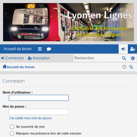
Accueil du forum
Connexion
Inscription
ac
or
on
ns
Accueil du forum
co
u
ne
cri
ec
ur
m
xi
pti
Connexion
her
ci
s
on
on
ch
Nom d’utilisateur :
er
s
Mot de passe :
J’ai oublié mon mot de passe
Se souvenir de moi
Masquer ma présence lors de cette session