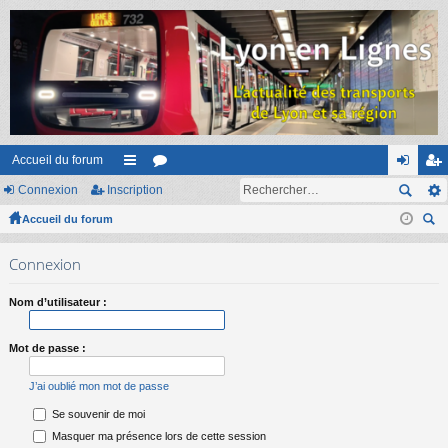
Accueil du forum
Connexion
Inscription
ac
or
on
ns
Accueil du forum
co
u
ne
cri
ec
ur
m
xi
pti
Connexion
her
ci
s
on
on
ch
Nom d’utilisateur :
er
s
Mot de passe :
J’ai oublié mon mot de passe
Se souvenir de moi
Masquer ma présence lors de cette session