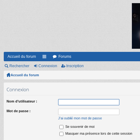
Accueil du forum
Forums
Rechercher
Connexion
ac
Inscription
Accueil du forum
co
ur
Connexion
ci
Nom d’utilisateur :
s
Mot de passe :
J’ai oublié mon mot de passe
Se souvenir de moi
Masquer ma présence lors de cette session