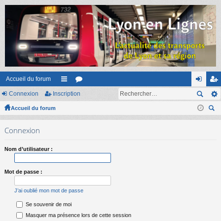
Accueil du forum
Connexion
Inscription
ac
or
on
ns
Accueil du forum
co
u
ne
cri
ec
ur
m
xi
pti
Connexion
her
ci
s
on
on
ch
Nom d’utilisateur :
er
s
Mot de passe :
J’ai oublié mon mot de passe
Se souvenir de moi
Masquer ma présence lors de cette session