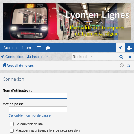
Accueil du forum
Connexion
Inscription
ac
or
on
ns
Accueil du forum
co
u
ne
cri
ec
ur
m
xi
pti
Connexion
her
ci
s
on
on
ch
Nom d’utilisateur :
er
s
Mot de passe :
J’ai oublié mon mot de passe
Se souvenir de moi
Masquer ma présence lors de cette session