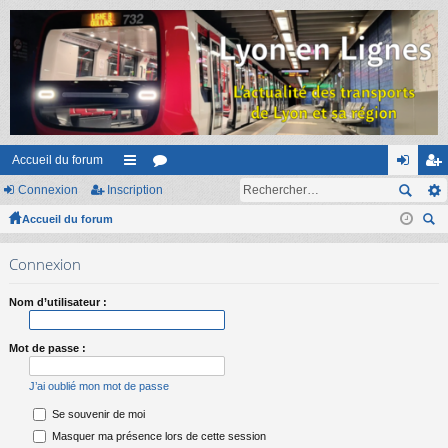
Accueil du forum
Connexion
Inscription
ac
or
on
ns
Accueil du forum
co
u
ne
cri
ec
ur
m
xi
pti
Connexion
her
ci
s
on
on
ch
Nom d’utilisateur :
er
s
Mot de passe :
J’ai oublié mon mot de passe
Se souvenir de moi
Masquer ma présence lors de cette session