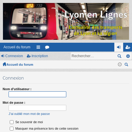
Accueil du forum
Connexion
Inscription
ac
or
on
ns
Accueil du forum
co
u
ne
cri
ec
ur
m
xi
pti
Connexion
her
ci
s
on
on
ch
Nom d’utilisateur :
er
s
Mot de passe :
J’ai oublié mon mot de passe
Se souvenir de moi
Masquer ma présence lors de cette session