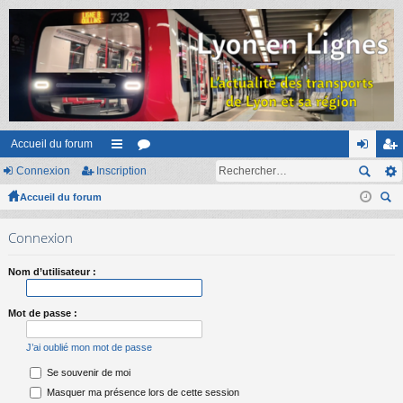
Accueil du forum
Connexion
Inscription
ac
or
on
ns
Accueil du forum
co
u
ne
cri
ec
ur
m
xi
pti
Connexion
her
ci
s
on
on
ch
Nom d’utilisateur :
er
s
Mot de passe :
J’ai oublié mon mot de passe
Se souvenir de moi
Masquer ma présence lors de cette session