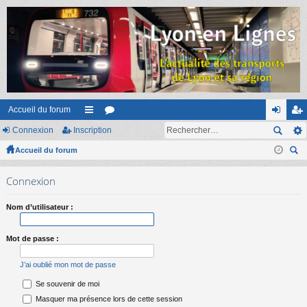
Accueil du forum
Connexion
Inscription
ac
or
on
ns
Accueil du forum
co
u
ne
cri
ec
ur
m
xi
pti
Connexion
her
ci
s
on
on
ch
Nom d’utilisateur :
er
s
Mot de passe :
J’ai oublié mon mot de passe
Se souvenir de moi
Masquer ma présence lors de cette session