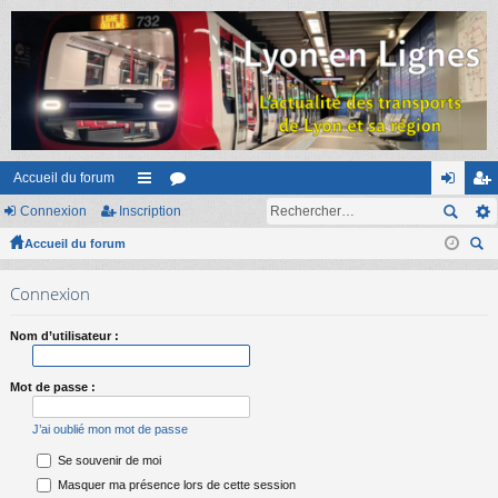
Accueil du forum
Connexion
Inscription
ac
or
on
ns
Accueil du forum
co
u
ne
cri
ec
ur
m
xi
pti
Connexion
her
ci
s
on
on
ch
Nom d’utilisateur :
er
s
Mot de passe :
J’ai oublié mon mot de passe
Se souvenir de moi
Masquer ma présence lors de cette session