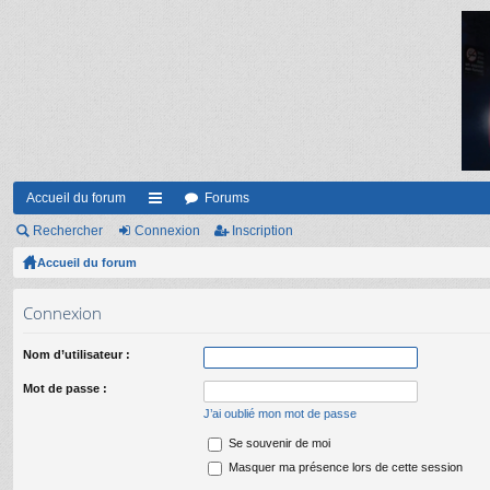
Accueil du forum
Forums
Rechercher
Connexion
ac
Inscription
Accueil du forum
co
ur
Connexion
ci
Nom d’utilisateur :
s
Mot de passe :
J’ai oublié mon mot de passe
Se souvenir de moi
Masquer ma présence lors de cette session