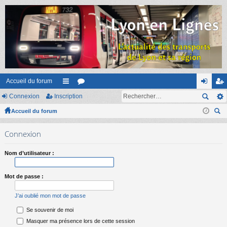
Accueil du forum
Connexion
Inscription
ac
or
on
ns
Accueil du forum
co
u
ne
cri
ec
ur
m
xi
pti
Connexion
her
ci
s
on
on
ch
Nom d’utilisateur :
er
s
Mot de passe :
J’ai oublié mon mot de passe
Se souvenir de moi
Masquer ma présence lors de cette session