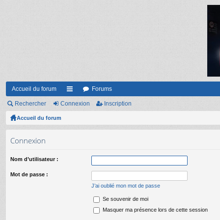
Accueil du forum
Forums
Rechercher
Connexion
ac
Inscription
Accueil du forum
co
ur
Connexion
ci
Nom d’utilisateur :
s
Mot de passe :
J’ai oublié mon mot de passe
Se souvenir de moi
Masquer ma présence lors de cette session