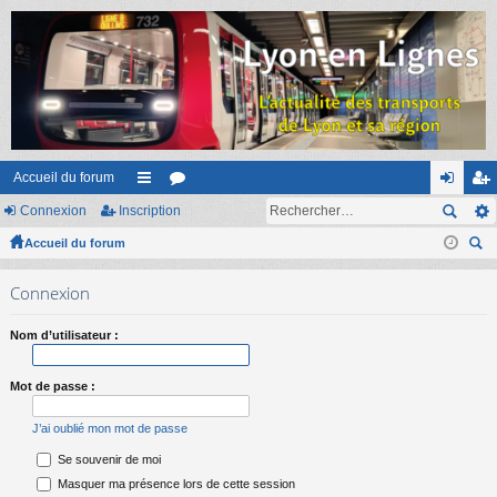
Accueil du forum
Connexion
Inscription
ac
or
on
ns
Accueil du forum
co
u
ne
cri
ec
ur
m
xi
pti
Connexion
her
ci
s
on
on
ch
Nom d’utilisateur :
er
s
Mot de passe :
J’ai oublié mon mot de passe
Se souvenir de moi
Masquer ma présence lors de cette session