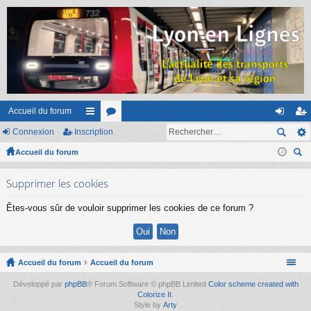
Accueil du forum
Connexion
Inscription
ac
or
on
ns
Accueil du forum
co
u
ne
cri
ec
ur
m
xi
pti
Supprimer les cookies
her
ci
s
on
on
ch
Êtes-vous sûr de vouloir supprimer les cookies de ce forum ?
er
s
Accueil du forum
Accueil du forum
Développé par
phpBB
® Forum Software © phpBB Limited
Color scheme created with
Colorize It
.
Style by
Arty