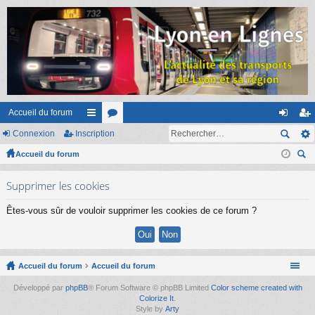
Accueil du forum
Connexion
Inscription
ac
or
on
ns
Accueil du forum
co
u
ne
cri
ec
ur
m
xi
pti
Supprimer les cookies
her
ci
s
on
on
ch
Êtes-vous sûr de vouloir supprimer les cookies de ce forum ?
er
s
Accueil du forum
Accueil du forum
Développé par
phpBB
® Forum Software © phpBB Limited
Color scheme created with
Colorize It
.
Style by
Arty