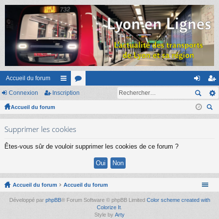
Accueil du forum
Connexion
Inscription
ac
or
on
ns
Accueil du forum
co
u
ne
cri
ec
ur
m
xi
pti
Supprimer les cookies
her
ci
s
on
on
ch
Êtes-vous sûr de vouloir supprimer les cookies de ce forum ?
er
s
Accueil du forum
Accueil du forum
Développé par
phpBB
® Forum Software © phpBB Limited
Color scheme created with
Colorize It
.
Style by
Arty