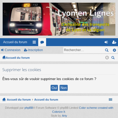
Accueil du forum
Connexion
Inscription
ac
or
on
ns
Accueil du forum
co
u
ne
cri
ec
ur
m
xi
pti
Supprimer les cookies
her
ci
s
on
on
ch
Êtes-vous sûr de vouloir supprimer les cookies de ce forum ?
er
s
Accueil du forum
Accueil du forum
Développé par
phpBB
® Forum Software © phpBB Limited
Color scheme created with
Colorize It
.
Style by
Arty