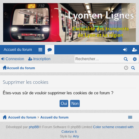
Accueil du forum
Connexion
Inscription
ac
or
on
ns
Accueil du forum
co
u
ne
cri
ec
ur
m
xi
pti
Supprimer les cookies
her
ci
s
on
on
ch
Êtes-vous sûr de vouloir supprimer les cookies de ce forum ?
er
s
Accueil du forum
Accueil du forum
Développé par
phpBB
® Forum Software © phpBB Limited
Color scheme created with
Colorize It
.
Style by
Arty