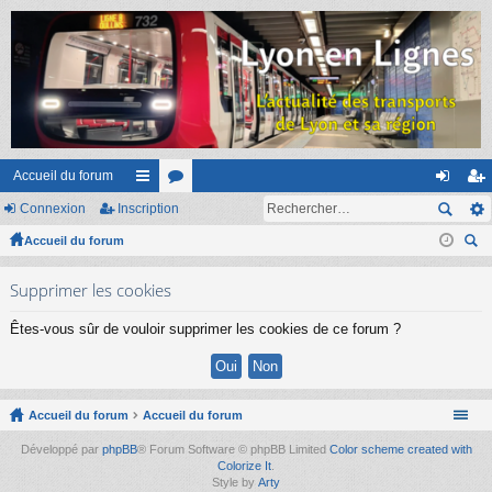
Accueil du forum
Connexion
Inscription
ac
or
on
ns
Accueil du forum
co
u
ne
cri
ec
ur
m
xi
pti
Supprimer les cookies
her
ci
s
on
on
ch
Êtes-vous sûr de vouloir supprimer les cookies de ce forum ?
er
s
Accueil du forum
Accueil du forum
Développé par
phpBB
® Forum Software © phpBB Limited
Color scheme created with
Colorize It
.
Style by
Arty