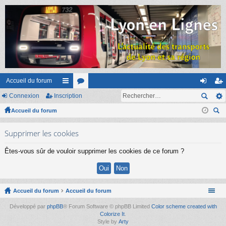
Accueil du forum
Connexion
Inscription
ac
or
on
ns
Accueil du forum
co
u
ne
cri
ec
ur
m
xi
pti
Supprimer les cookies
her
ci
s
on
on
ch
Êtes-vous sûr de vouloir supprimer les cookies de ce forum ?
er
s
Accueil du forum
Accueil du forum
Développé par
phpBB
® Forum Software © phpBB Limited
Color scheme created with
Colorize It
.
Style by
Arty