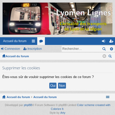
Accueil du forum
Connexion
Inscription
ac
or
on
ns
Accueil du forum
co
u
ne
cri
ec
ur
m
xi
pti
Supprimer les cookies
her
ci
s
on
on
ch
Êtes-vous sûr de vouloir supprimer les cookies de ce forum ?
er
s
Accueil du forum
Accueil du forum
Développé par
phpBB
® Forum Software © phpBB Limited
Color scheme created with
Colorize It
.
Style by
Arty