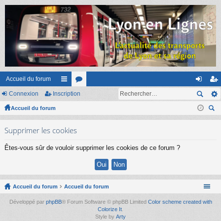
Accueil du forum
Connexion
Inscription
ac
or
on
ns
Accueil du forum
co
u
ne
cri
ec
ur
m
xi
pti
Supprimer les cookies
her
ci
s
on
on
ch
Êtes-vous sûr de vouloir supprimer les cookies de ce forum ?
er
s
Accueil du forum
Accueil du forum
Développé par
phpBB
® Forum Software © phpBB Limited
Color scheme created with
Colorize It
.
Style by
Arty