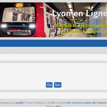
éveloppé par
phpBB
® Forum Software © phpBB Limited
Color scheme created with Colorize 
Style by
Arty