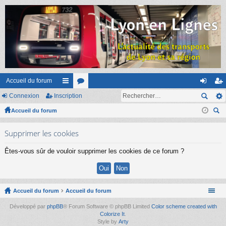
Accueil du forum
Connexion
Inscription
ac
or
on
ns
Accueil du forum
co
u
ne
cri
ec
ur
m
xi
pti
Supprimer les cookies
her
ci
s
on
on
ch
Êtes-vous sûr de vouloir supprimer les cookies de ce forum ?
er
s
Accueil du forum
Accueil du forum
Développé par
phpBB
® Forum Software © phpBB Limited
Color scheme created with
Colorize It
.
Style by
Arty